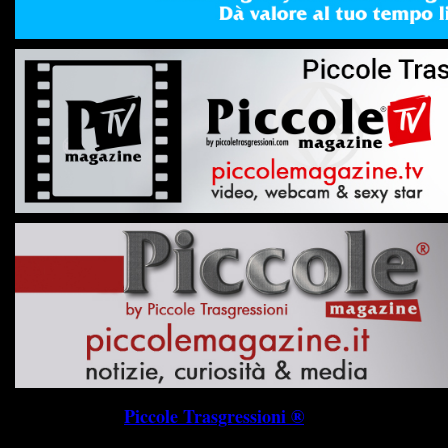
Piccole Trasgressioni ®
P.I. 019745703