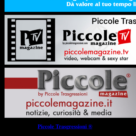
Piccole Trasgressioni ®
P.I. 019745703