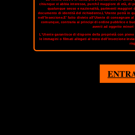
chiunque vi abbia interesse, purchè maggiore di età, di p
qualunque sesso e nazionalità, parimenti maggiori di
documento di identità del richiedente.L'Utente potrà in q
Ancona slanciata verso il mare, la città sorge su un promo
nell'Inserzione.E' fatto divieto all'Utente di consegnare 
dell'Adriatico centrale. Il nome stesso della città ricorda la su
comunque, contraria ai principi di ordine pubblico e bu
dori Siracusani, che fondarono la città nel 387 a.C. L'origine gre
aventi ad oggetto minori d
dorica". Come tutte le altre località della costa adriatica, Anco
L'Utente garantisce di disporre della proprietà con pieno 
stagione estiva gode anche il tramonto sul mare. Il golfo, cir
le immagini o filmati allegati al testo dell'inserzione invi
un’invidiabile stazione climatica. E’ bello g
ris
Sul circuito aggiornato di
OnlyTransex
tro
1
ENTR
ROMA