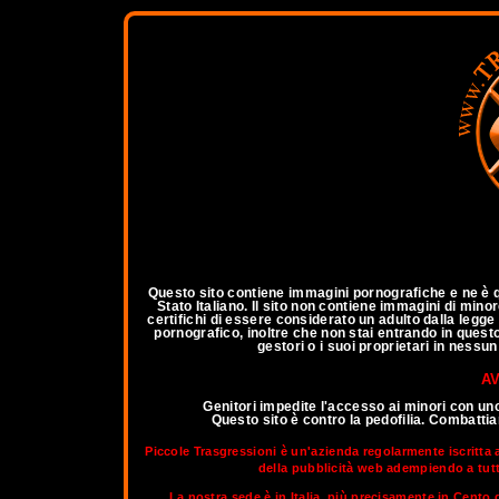
a
Questo sito contiene immagini pornografiche e ne è qu
Stato Italiano. Il sito non contiene immagini di mino
certifichi di essere considerato un adulto dalla legg
pornografico, inoltre che non stai entrando in questo 
gestori o i suoi proprietari in nessu
AV
Genitori impedite l'accesso ai minori con un
Questo sito è contro la pedofilia. Combatt
Piccole Trasgressioni è un'azienda regolarmente iscritta 
della pubblicità web adempiendo a tutti 
La nostra sede è in Italia, più precisamente in Cento d