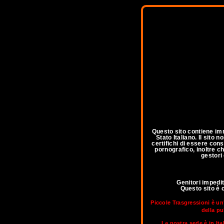
Questo sito contiene imm
Stato Italiano. Il sito
certifichi di essere con
pornografico, inoltre ch
gestori
Genitori impedi
Questo sito è 
Piccole Trasgressioni è un
della pu
La nostra sede è in Ita