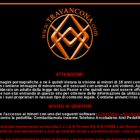
annuncitravitalia
ATTENZIONE!
agini pornografiche e ne è quindi vietata la visione ai minori di 18 anni co
 non contiene immagini di minorenni, atti sessuali con animali e atti violenti.
siderato un adulto dalla legge del tuo Paese e che quindi non puoi essere of
e non stai entrando in questo sito per ottenere delle informazioni da utilizza
 o i suoi proprietari in nessun tipo di contesto legale. Contiene annunci trav
AVVISO AI GENITORI
te l'accesso ai minori con uno dei seguenti software:
CyberSitter
-
Net Nan
Annunci TOP CLASS
contro la pedofilia. Combattiamola insieme.Telefono Arcobaleno Anti Pedofi
'azienda regolarmente iscritta alla C.C.I.A di Ferrara R.E.A N.135482 e da 26 anni
bblicità web adempiendo a tutti gli obblighi fiscali e previdenziali per i nostri di
lia, più precisamente in Cento di Ferrara, i nostri server sono anch'essi in Italia.I