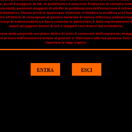
e, purchè maggiore di età, di pubblicare un annuncio finalizzato al contatto inte
ionalità, parimenti maggiori di età.Per la pubblicazione dell'Inserzione è richies
richiedente.L'Utente potrà in qualunque momento richiedere la modifica e/o l'inte
a città sorge su un promontorio a forma di gomito piegato, che pr
vieto all'Utente di consegnare al gestore materiale di natura offensiva, pedoporno
 della città ricorda la sua posizione geografica: "Ankon" in greco 
incipi di ordine pubblico e buon costume.In particolare, è fatto espressamente d
nel 387 a.C. L'origine greca di Ancona è ricordata dall'epiteto con 
aventi ad oggetto minori di età o soggetti terzi diversi dal richiedente.
lla costa adriatica, Ancona vede levarsi il sole dal mare, ma è la 
orre della proprietà con pieno diritto di tutto il contenuto dell'inserzione, imma
o sul mare. Il golfo, circondato da belle colline, è aperto a nord
ati al testo dell'inserzione inviato al gestore si riferiscono alla sua persona. Tutti
ione climatica. E’ bello godersi una così bella città con trav italia
rispettare le leggi vigenti.
 di
OnlyTransex
potrai trovare gli annunci di trav e transex che 
1
2
3
4
5
ENTRA
ESCI
PARIGI