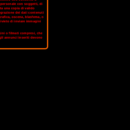
rpersonale con soggetti, di
ta una copia di valido
grazione dei dati contenuti
otegge il più ampio porto naturale
grafica, oscena, blasfema, o
significa gomito, e così la chiamarono i
ivieto di inviare immagini
il quale è conosciuta: Ancona è la "città
sola che, per effetto del "gomito", nella
gini o filmati compresi, che
 anziché a sud: ciò ha fatto di Ancona
 gli annunci inseriti devono
ne e internazionali.
hanno un profilo OnlyFans.
LONDRA