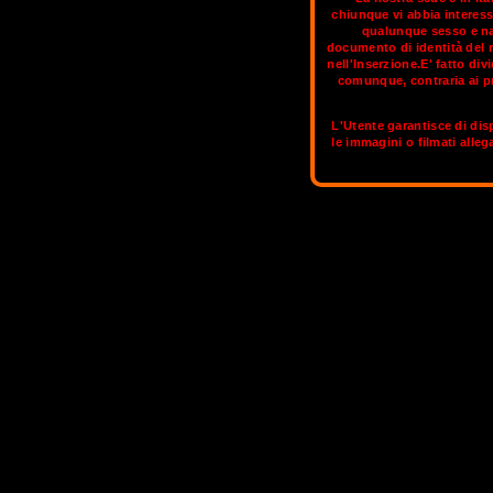
chiunque vi abbia interess
qualunque sesso e naz
documento di identità del 
Ancona slanciata verso il mare, l
nell'Inserzione.E' fatto di
dell'Adriatico centrale. Il nome stesso
comunque, contraria ai pr
dori Siracusani, che fondarono la città 
dorica". Come tutte le altre località de
L'Utente garantisce di disp
stagione estiva gode anche il tramont
le immagini o filmati alleg
un’invidiabile staz
Nella sezione aggiornata
PESARO