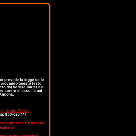
me prevede la legge dello
 Approvando questo testo
feso dal vedere materiale
re contro di esso, i suoi
 Ancona.
ny
-
Cyber Patrol
lia: 800-025777
 siamo presenti sul mercato
pendenti.
l nostro sito consente a